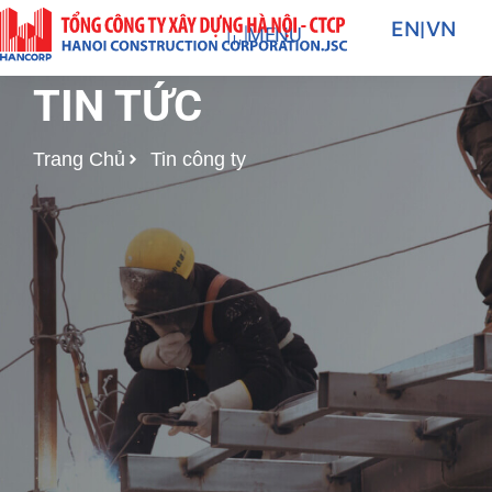
Nhảy
EN
|
VN
MENU
tới
nội
TIN TỨC
dung
Trang Chủ
Tin công ty