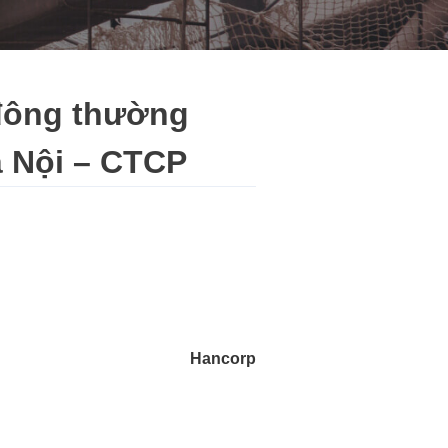
 đông thường
à Nội – CTCP
Hancorp