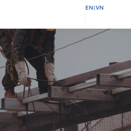
EN
|
VN