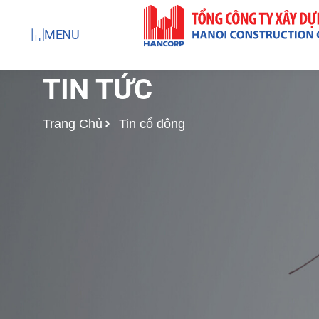
Nhảy
tới
MENU
nội
dung
TIN TỨC
Trang Chủ
Tin cổ đông