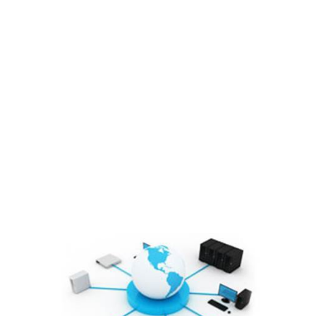
Lĩnh vực hoạt động
Cổ đông – Công bố thông tin
Lịch đại hội
Đối tác
Media
Liên hệ
Tuyển Dụng
Media