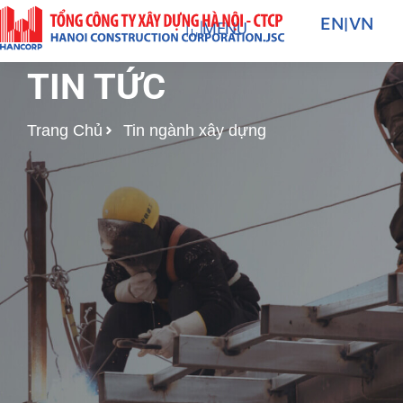
Nhảy
EN
|
VN
MENU
tới
nội
TIN TỨC
dung
Trang Chủ
Tin ngành xây dựng