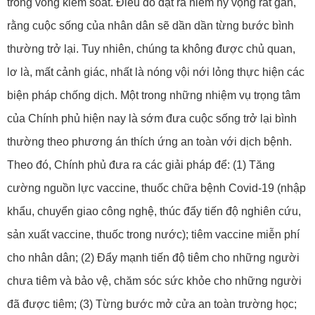
trong vòng kiểm soát. Điều đó đặt ra niềm hy vọng rất gần,
rằng cuộc sống của nhân dân sẽ dần dần từng bước bình
thường trở lại. Tuy nhiên, chúng ta không được chủ quan,
lơ là, mất cảnh giác, nhất là nóng vội nới lỏng thực hiện các
biện pháp chống dịch. Một trong những nhiệm vụ trọng tâm
của Chính phủ hiện nay là sớm đưa cuộc sống trở lại bình
thường theo phương án thích ứng an toàn với dịch bệnh.
Theo đó, Chính phủ đưa ra các giải pháp để: (1) Tăng
cường nguồn lực vaccine, thuốc chữa bệnh Covid-19 (nhập
khẩu, chuyển giao công nghệ, thúc đẩy tiến độ nghiên cứu,
sản xuất vaccine, thuốc trong nước); tiêm vaccine miễn phí
cho nhân dân; (2) Đẩy mạnh tiến độ tiêm cho những người
chưa tiêm và bảo vệ, chăm sóc sức khỏe cho những người
đã được tiêm; (3) Từng bước mở cửa an toàn trường học;