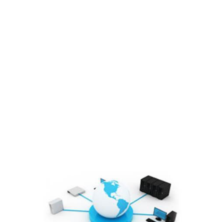
Sơ đồ tổ chức
Lĩnh vực hoạt động
Cổ đông – Công bố thông tin
Lịch đại hội
Đối tác
Media
Liên hệ
Tuyển Dụng
Media