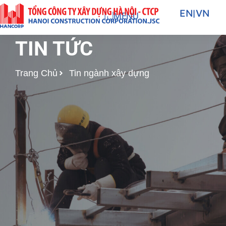
Nhảy
EN
|
VN
MENU
tới
nội
TIN TỨC
dung
Trang Chủ
Tin ngành xây dựng