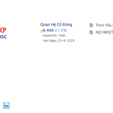
Quan Hệ Cổ Đông
Trích Yếu
8,400
0 ( 0%)
NQ HĐQT 
Hose(VN): HAN
Vào Ngày 23-4-2025
Giới thiệu
Cổ đông – Cô
i
Đơn vị thành viên
Lịch đại hội
Sơ đồ tổ chức
Đối tác
Lĩnh vực hoạt động
L
i