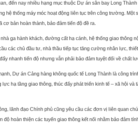
quan, đến nay nhiều hạng mục thuộc Dự án sân bay Long Thành
g hệ thống máy móc hoạt động liên tục trên công trường. Một s
đã cơ bản hoàn thành, bảo đảm tiến độ đề ra.
 nhà ga hành khách, đường cất hạ cánh, hệ thống giao thông nội
 các chủ đầu tư, nhà thầu tiếp tục tăng cường nhân lực, thiết b
ể đẩy nhanh tiến độ nhưng vẫn phải bảo đảm tuyệt đối về chất lư
nh, Dự án Cảng hàng không quốc tế Long Thành là công trình 
lực hạ tầng giao thông, thúc đẩy phát triển kinh tế – xã hội và
ông, lãnh đạo Chính phủ cũng yêu cầu các đơn vị liên quan chú 
ến độ hoàn thiện các tuyến giao thông kết nối nhằm bảo đảm tí