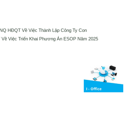
 NQ HĐQT Về Việc Thành Lập Công Ty Con
Về Việc Triển Khai Phương Án ESOP Năm 2025
Media
ng bố thông tin
Liên hệ
Tuyển Dụng
Media