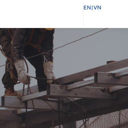
EN
|
VN