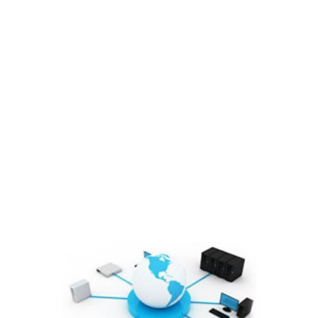
Lĩnh vực hoạt động
Cổ đông – Công bố thông tin
Lịch đại hội
Đối tác
Media
Liên hệ
Tuyển Dụng
Media