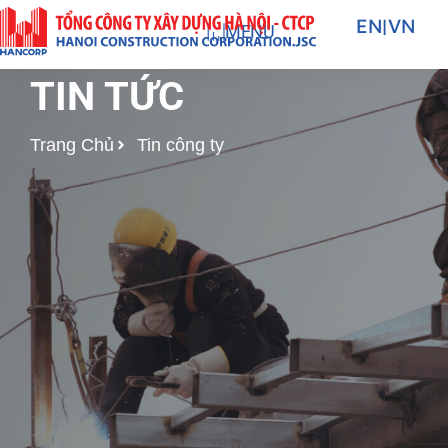
Nhảy
EN
|
VN
MENU
tới
nội
TIN TỨC
dung
Trang Chủ
Tin công ty