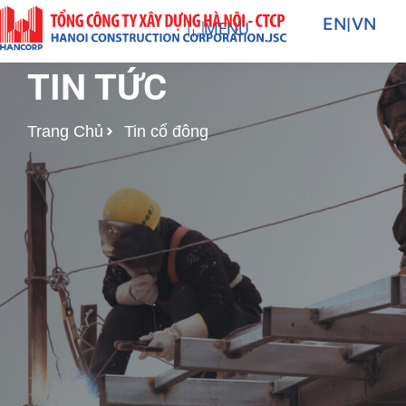
Nhảy
EN
|
VN
MENU
tới
nội
TIN TỨC
dung
Trang Chủ
Tin cổ đông