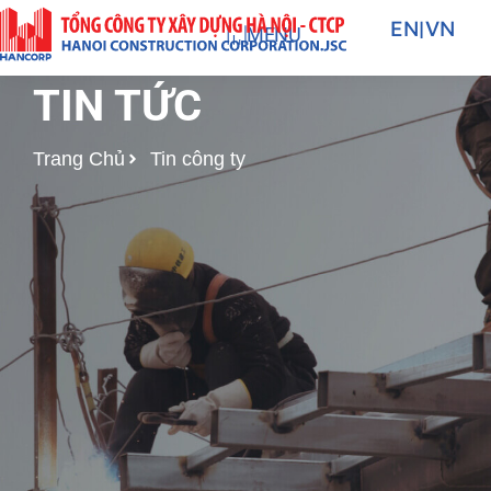
Nhảy
EN
|
VN
MENU
tới
nội
TIN TỨC
dung
Trang Chủ
Tin công ty