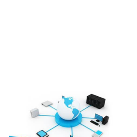
Cổ đông – Công bố thông tin
Lịch đại hội
Đối tác
Media
Liên hệ
Tuyển Dụng
Media