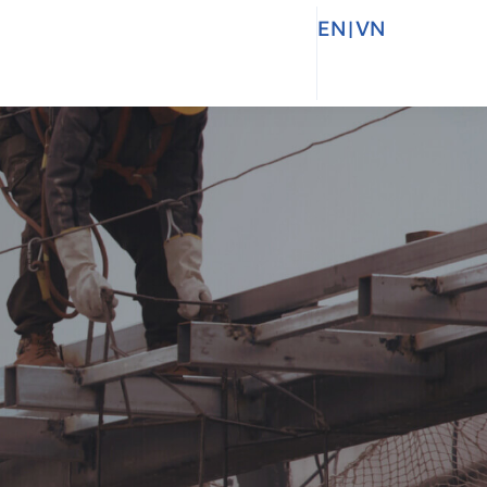
EN
|
VN