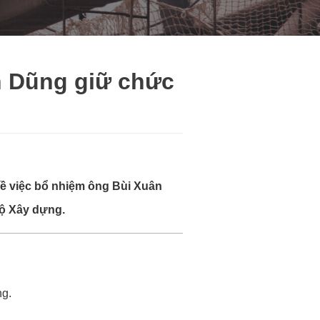
n Dũng giữ chức
ề việc bổ nhiệm ông Bùi Xuân
Bộ Xây dựng.
ng.