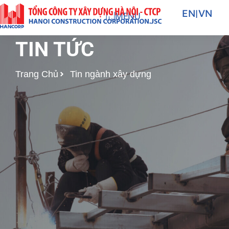
Nhảy
EN
|
VN
MENU
tới
nội
TIN TỨC
dung
Trang Chủ
Tin ngành xây dựng