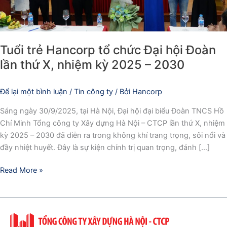
thứ
X,
nhiệm
Tuổi trẻ Hancorp tổ chức Đại hội Đoàn
kỳ
2025
lần thứ X, nhiệm kỳ 2025 – 2030
–
2030
Để lại một bình luận
/
Tin công ty
/ Bởi
Hancorp
Sáng ngày 30/9/2025, tại Hà Nội, Đại hội đại biểu Đoàn TNCS Hồ
Chí Minh Tổng công ty Xây dựng Hà Nội – CTCP lần thứ X, nhiệm
kỳ 2025 – 2030 đã diễn ra trong không khí trang trọng, sôi nổi và
đầy nhiệt huyết. Đây là sự kiện chính trị quan trọng, đánh […]
Read More »