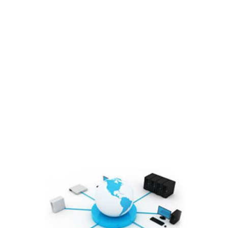
Lĩnh vực hoạt động
Cổ đông – Công bố thông tin
Lịch đại hội
Đối tác
Media
Liên hệ
Tuyển Dụng
Media