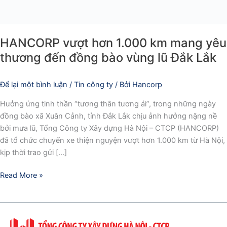
đồng
bào
vùng
HANCORP vượt hơn 1.000 km mang yêu
lũ
thương đến đồng bào vùng lũ Đắk Lắk
Đắk
Lắk
Để lại một bình luận
/
Tin công ty
/ Bởi
Hancorp
Hưởng ứng tinh thần “tương thân tương ái”, trong những ngày
đồng bào xã Xuân Cảnh, tỉnh Đắk Lắk chịu ảnh hưởng nặng nề
bởi mưa lũ, Tổng Công ty Xây dựng Hà Nội – CTCP (HANCORP)
đã tổ chức chuyến xe thiện nguyện vượt hơn 1.000 km từ Hà Nội,
kịp thời trao gửi […]
Read More »