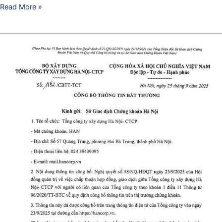
Read More »
Công
bố
thông
tin
bất
thường