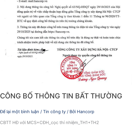
CÔNG BỐ THÔNG TIN BẤT THƯỜNG
Để lại một bình luận
/
Tin công ty
/ Bởi
Hancorp
CBTT HĐ với MCS+CĐH_cọc thí nhiệm_TH1+TH2