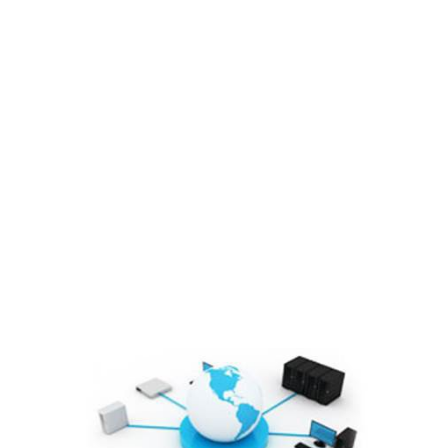
Lĩnh vực hoạt động
Cổ đông – Công bố thông tin
Lịch đại hội
Đối tác
Media
Liên hệ
Tuyển Dụng
Media