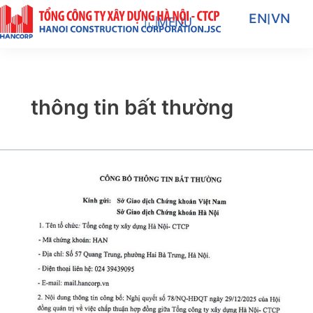
Nhảy
EN
|
VN
MENU
tới
nội
dung
thông tin bất thường
CÔNG
BỐ
THÔNG
TIN
BẤT
THƯỜNG