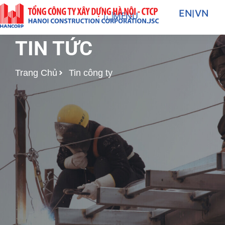
Nhảy
EN
|
VN
MENU
tới
nội
TIN TỨC
dung
Trang Chủ
Tin công ty