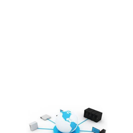
Lĩnh vực hoạt động
Cổ đông – Công bố thông tin
Lịch đại hội
Đối tác
Media
Liên hệ
Tuyển Dụng
Media