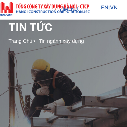
Nhảy
EN
|
VN
MENU
tới
nội
TIN TỨC
dung
Trang Chủ
Tin ngành xây dựng