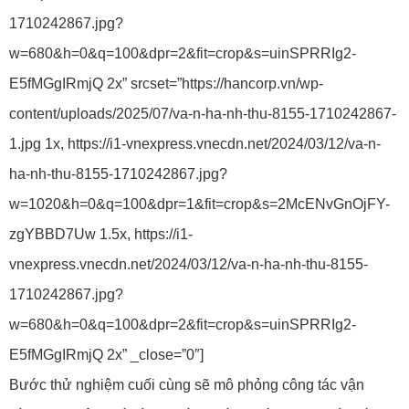
1710242867.jpg?
w=680&h=0&q=100&dpr=2&fit=crop&s=uinSPRRIg2-
E5fMGgIRmjQ 2x” srcset=”https://hancorp.vn/wp-
content/uploads/2025/07/va-n-ha-nh-thu-8155-1710242867-
1.jpg 1x, https://i1-vnexpress.vnecdn.net/2024/03/12/va-n-
ha-nh-thu-8155-1710242867.jpg?
w=1020&h=0&q=100&dpr=1&fit=crop&s=2McENvGnOjFY-
zgYBBD7Uw 1.5x, https://i1-
vnexpress.vnecdn.net/2024/03/12/va-n-ha-nh-thu-8155-
1710242867.jpg?
w=680&h=0&q=100&dpr=2&fit=crop&s=uinSPRRIg2-
E5fMGgIRmjQ 2x” _close=”0″]
Bước thử nghiệm cuối cùng sẽ mô phỏng công tác vận