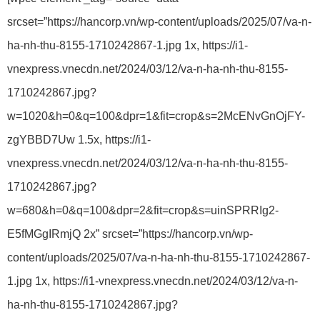
srcset=”https://hancorp.vn/wp-content/uploads/2025/07/va-n-
ha-nh-thu-8155-1710242867-1.jpg 1x, https://i1-
vnexpress.vnecdn.net/2024/03/12/va-n-ha-nh-thu-8155-
1710242867.jpg?
w=1020&h=0&q=100&dpr=1&fit=crop&s=2McENvGnOjFY-
zgYBBD7Uw 1.5x, https://i1-
vnexpress.vnecdn.net/2024/03/12/va-n-ha-nh-thu-8155-
1710242867.jpg?
w=680&h=0&q=100&dpr=2&fit=crop&s=uinSPRRIg2-
E5fMGgIRmjQ 2x” srcset=”https://hancorp.vn/wp-
content/uploads/2025/07/va-n-ha-nh-thu-8155-1710242867-
1.jpg 1x, https://i1-vnexpress.vnecdn.net/2024/03/12/va-n-
ha-nh-thu-8155-1710242867.jpg?