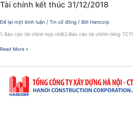
và
Tài chính kết thúc 31/12/2018
Báo
cáo
Để lại một bình luận
/
Tin cổ đông
/ Bởi
Hancorp
Tài
chính
1. Báo cáo tài chính hợp nhất2.Báo cáo tài chính riêng T
riêng
của
Read More »
Tổng
công
ty
xây
dựng
Hà
Nội
–
Trụ Sở Công Ty
CTCP
Địa Chỉ: 57 Quang Trung, P. Hai Bà Trưng, TP. Hà Nộ
cho
(+84)4 3943 9063 & (+84)4 3822 7432