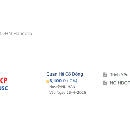
CTXDHN Hancorp
Quan Hệ Cổ Đông
Trích Yếu
8,400
0 ( 0%)
NQ HĐQT 
Hose(VN): HAN
Vào Ngày 23-4-2025
Giới thiệu
Cổ đông – Cô
i
Đơn vị thành viên
Lịch đại hội