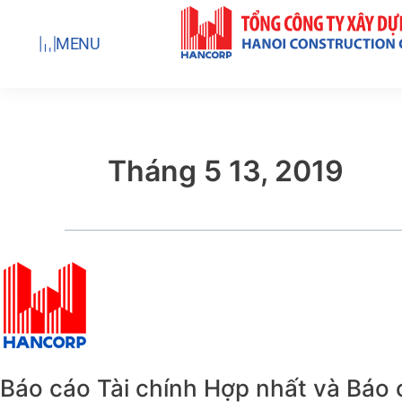
Nhảy
tới
MENU
nội
dung
Tháng 5 13, 2019
Báo
cáo
Tài
chính
Hợp
Báo cáo Tài chính Hợp nhất và Báo 
nhất