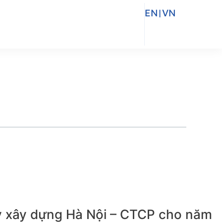
EN
|
VN
ty xây dựng Hà Nội – CTCP cho năm