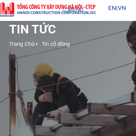
Nhảy
EN
|
VN
MENU
tới
nội
TIN TỨC
dung
Trang Chủ
Tin cổ đông