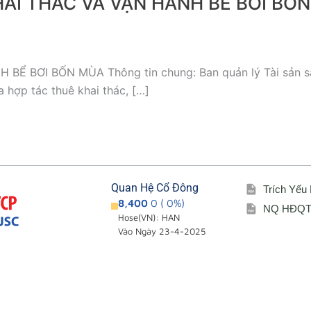
AI THÁC VÀ VẬN HÀNH BỂ BƠI BỐ
BƠI BỐN MÙA Thông tin chung: Ban quản lý Tài sản sau
 hợp tác thuê khai thác, […]
Quan Hệ Cổ Đông
Trích Yếu
8,400
0 ( 0%)
NQ HĐQT 
Hose(VN): HAN
Vào Ngày 23-4-2025
Giới thiệu
Cổ đông – Cô
i
Đơn vị thành viên