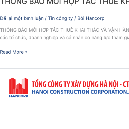
THÔNG BÁO MỜI HỢP TÁC THUÊ KH
Để lại một bình luận
/
Tin công ty
/ Bởi
Hancorp
THÔNG BÁO MỜI HỢP TÁC THUÊ KHAI THÁC VÀ VẬN HÀNH BỂ 
các tổ chức, doanh nghiệp và cá nhân có năng lực tham gia
Read More »
Trụ Sở Công Ty
Địa Chỉ: 57 Quang Trung, P. Hai Bà Trưng, TP. Hà Nộ
(+84)4 3943 9063 & (+84)4 3822 7432