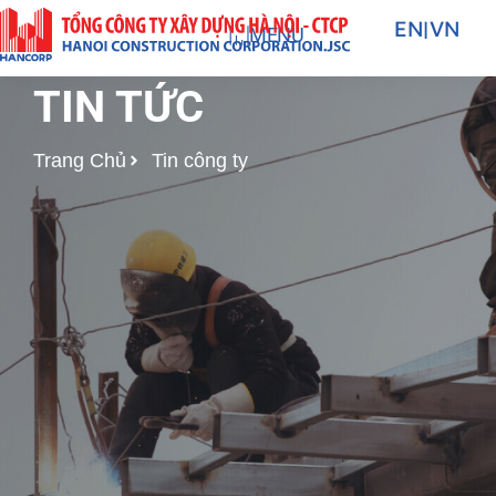
Nhảy
EN
|
VN
MENU
tới
nội
TIN TỨC
dung
Trang Chủ
Tin công ty