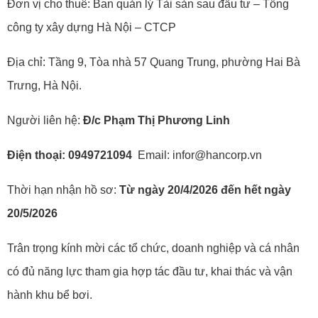
Đơn vị cho thuê: Ban quản lý Tài sản sau đầu tư – Tổng
công ty xây dựng Hà Nội – CTCP
Địa chỉ: Tầng 9, Tòa nhà 57 Quang Trung, phường Hai Bà
Trưng, Hà Nội.
Người liên hệ:
Đ/c Phạm Thị Phương Linh
Điện thoại: 0949721094
Email: infor@hancorp.vn
Thời hạn nhận hồ sơ:
Từ ngày 20/4/2026 đến hết ngày
20/5/2026
Trân trọng kính mời các tổ chức, doanh nghiệp và cá nhân
có đủ năng lực tham gia hợp tác đầu tư, khai thác và vận
hành khu bể bơi.