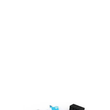
Đơn vị thành viên
Sơ đồ tổ chức
Lĩnh vực hoạt động
Cổ đông – Công bố thông tin
Lịch đại hội
Đối tác
Media
Liên hệ
Tuyển Dụng
Media