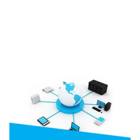
Lịch đại hội
Đối tác
Media
Liên hệ
Tuyển Dụng
Media