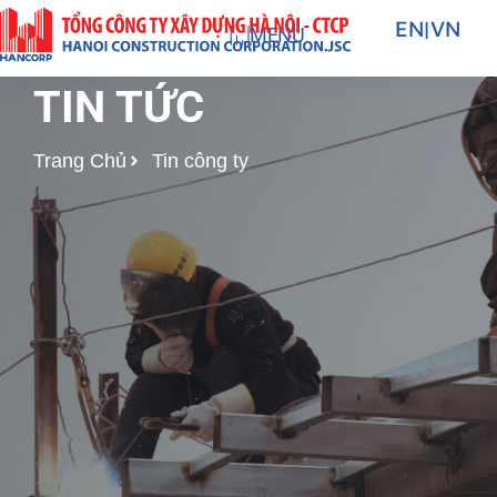
Nhảy
EN
|
VN
MENU
tới
nội
TIN TỨC
dung
Trang Chủ
Tin công ty